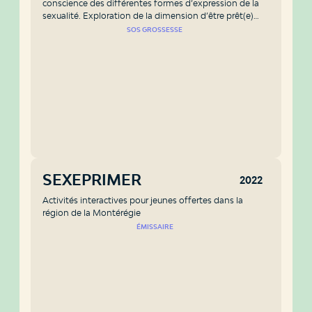
conscience des différentes formes d’expression de la
sexualité. Exploration de la dimension d’être prêt(e)
pour une première relation sexuelle et des craintes qui
SOS GROSSESSE
peuvent y être associées.
SEXEPRIMER
2022
Activités interactives pour jeunes offertes dans la
région de la Montérégie
ÉMISSAIRE