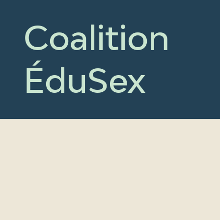
Coalition
ÉduSex