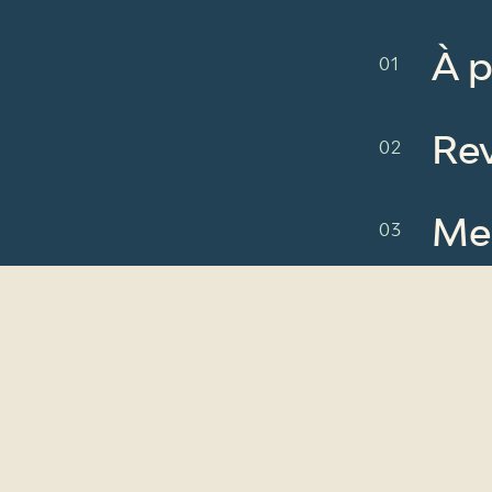
À 
Re
Me
No
Re
No