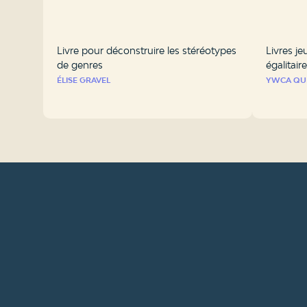
Livre pour déconstruire les stéréotypes
Livres j
de genres
égalitaire
ÉLISE GRAVEL
YWCA QU