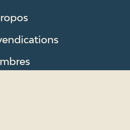
propos
vendications
mbres
uvelles
ssources
us contacter