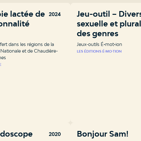
ie lactée de ta
Jeu-outil – Diver
2024
onnalité
sexuelle et plural
des genres
ffert dans les régions de la
Jeux-outils É•mot•ion
-Nationale et de Chaudière-
LES ÉDITIONS É⸱MO⸱TION
hes
E
idoscope
Bonjour Sam!
2020