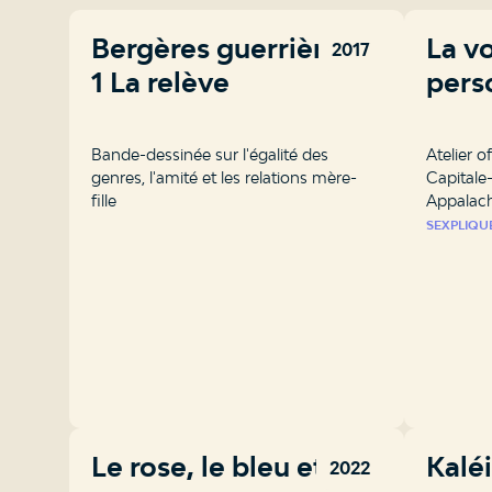
Bergères guerrières –
La vo
2017
1 La relève
pers
Bande-dessinée sur l'égalité des
Atelier o
genres, l'amité et les relations mère-
Capitale
fille
Appalac
SEXPLIQU
Le rose, le bleu et toi
Kalé
2022