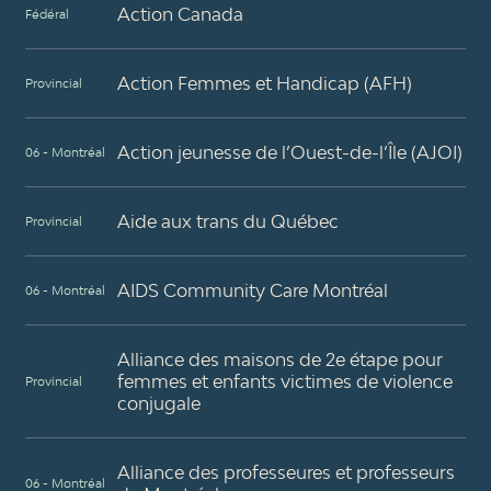
développement de projets de sensibilisation et
Action Canada
Fédéral
d’actions de la Coalition.
Action Femmes et Handicap (AFH)
Provincial
Action jeunesse de l’Ouest-de-l’Île (AJOI)
06 - Montréal
Aide aux trans du Québec
Provincial
AIDS Community Care Montréal
06 - Montréal
Alliance des maisons de 2e étape pour
femmes et enfants victimes de violence
Provincial
conjugale
Alliance des professeures et professeurs
06 - Montréal