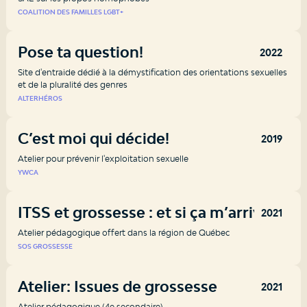
COALITION DES FAMILLES LGBT+
Pose ta question!
2022
Site d'entraide dédié à la démystification des orientations sexuelles
et de la pluralité des genres
ALTERHÉROS
C’est moi qui décide!
2019
Atelier pour prévenir l'exploitation sexuelle
YWCA
ITSS et grossesse : et si ça m’arrivait?
2021
Atelier pédagogique offert dans la région de Québec
SOS GROSSESSE
Atelier: Issues de grossesse
2021
Atelier pédagogique (4e secondaire)