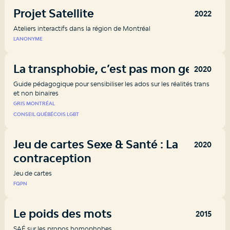
Projet Satellite
2022
Ateliers interactifs dans la région de Montréal
L'ANONYME
La transphobie, c’est pas mon genre
2020
Guide pédagogique pour sensibiliser les ados sur les réalités trans
et non binaires
GRIS MONTRÉAL
CONSEIL QUÉBÉCOIS LGBT
Jeu de cartes Sexe & Santé : La
2020
contraception
Jeu de cartes
FQPN
Le poids des mots
2015
SAÉ sur les propos homophobes