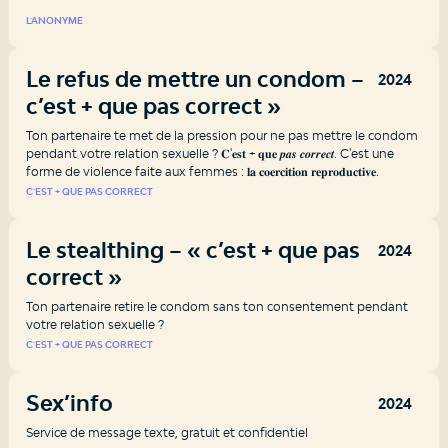
L'ANONYME
Le refus de mettre un condom – «
2024
c’est + que pas correct »
Ton partenaire te met de la pression pour ne pas mettre le condom
pendant votre relation sexuelle ?​ 𝐂'𝐞𝐬𝐭 + 𝐪𝐮𝐞 𝒑𝒂𝒔 𝒄𝒐𝒓𝒓𝒆𝒄𝒕.​ C'est une
forme de violence faite aux femmes : 𝐥𝐚 𝐜𝐨𝐞𝐫𝐜𝐢𝐭𝐢𝐨𝐧 𝐫𝐞𝐩𝐫𝐨𝐝𝐮𝐜𝐭𝐢𝐯𝐞.
C'EST + QUE PAS CORRECT
Le stealthing – « c’est + que pas
2024
correct »
Ton partenaire retire le condom sans ton consentement pendant
votre relation sexuelle ?
C'EST + QUE PAS CORRECT
Sex’info
2024
Service de message texte, gratuit et confidentiel