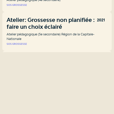
SOS GROSSESSE
Atelier: Grossesse non planifiée :
2021
faire un choix éclairé
Atelier pédagogique (5e secondaire) Région de la Capitale-
Nationale
SOS GROSSESSE
Activité pédagogique: La licorne du
2020
genre
Activité pédagogique
GRIS MONTRÉAL
CONSEIL QUÉBÉCOIS LGBT
Et si on jasait sexting?
2020
Guide pour les jeunes
LE PIAMP