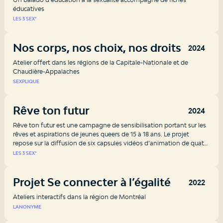
éducatives
LES 3 SEX*
Nos corps, nos choix, nos droits
2024
Atelier offert dans les régions de la Capitale-Nationale et de
Chaudière-Appalaches
SEXPLIQUE
Rêve ton futur
2024
Rêve ton futur est une campagne de sensibilisation portant sur les
rêves et aspirations de jeunes queers de 15 à 18 ans. Le projet
repose sur la diffusion de six capsules vidéos d’animation de quatre
minutes. Chaque vidéo, animé par une personne différente,
LES 3 SEX*
raconte l’histoire d’un.e jeune LGBTQ+ qui est également racisé.e,
immigrant.e, autochtone et/ou en situation de handicap.
Projet Se connecter à l’égalité
2022
Ateliers interactifs dans la région de Montréal
L'ANONYME