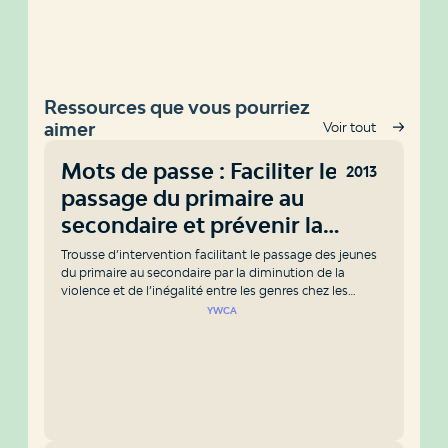
Ressources que vous pourriez
aimer
Voir tout
Mots de passe : Faciliter le
2013
passage du primaire au
secondaire et prévenir la
violence de genre
Trousse d’intervention facilitant le passage des jeunes
du primaire au secondaire par la diminution de la
violence et de l’inégalité entre les genres chez les
jeunes et le développement des habiletés sociales.
YWCA