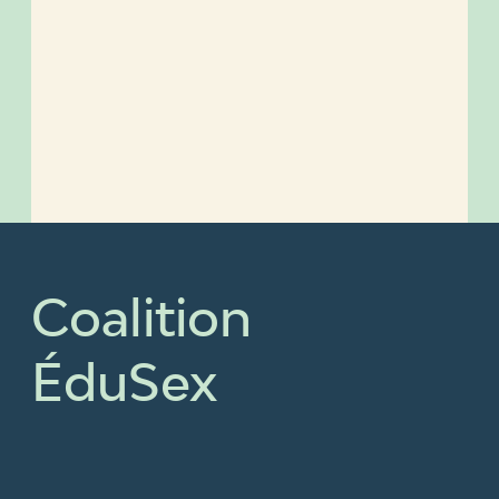
Coalition
ÉduSex