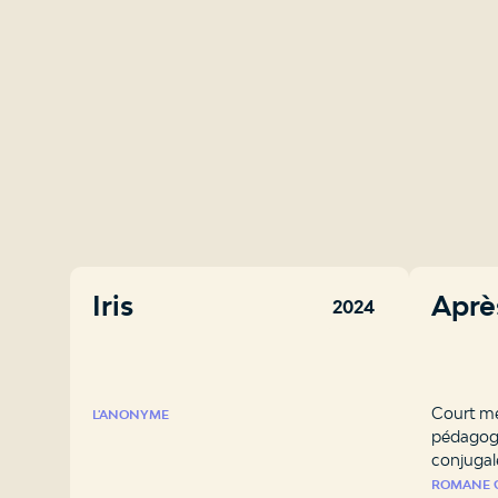
Iris
Aprè
2024
Court mé
L'ANONYME
pédagogi
conjugal
ROMANE 