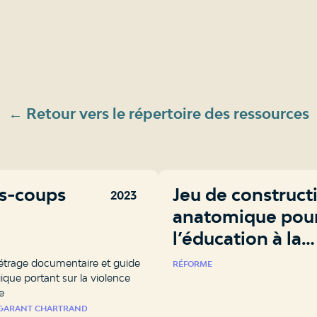
← Retour vers le répertoire des ressources
s-coups
Jeu de construct
2023
anatomique pou
l’éducation à la
sexualité
trage documentaire et guide
RÉFORME
que portant sur la violence
e
GARANT CHARTRAND