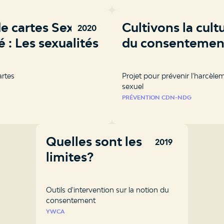
de cartes Sexe &
Cultivons la cult
2020
 : Les sexualités
du consentemen
artes
Projet pour prévenir l'harcèle
sexuel
PRÉVENTION CDN-NDG
Quelles sont les
2019
limites?
Outils d'intervention sur la notion du
consentement
YWCA