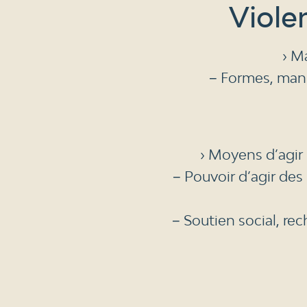
Viole
› M
− Formes, mani
› Moyens d’agir 
− Pouvoir d’agir des
− Soutien social, re