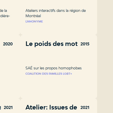
de la
Ateliers interactifs dans la région de
dière-
Montréal
L'ANONYME
xe &
Le poids des mots
2020
2015
SAÉ sur les propos homophobes
COALITION DES FAMILLES LGBT+
 : et
Atelier: Issues de
2021
2021