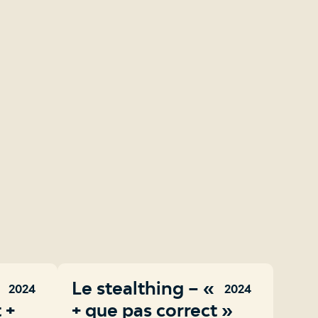
re un
Le stealthing – « c’est
2024
2024
 +
+ que pas correct »