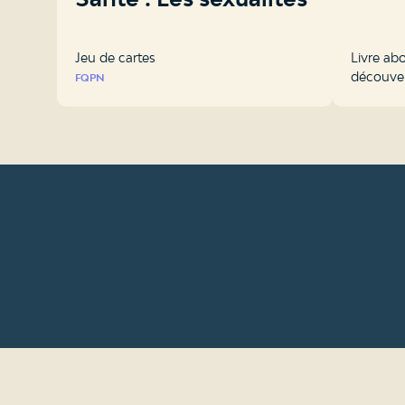
Jeu de cartes
Livre abo
découver
FQPN