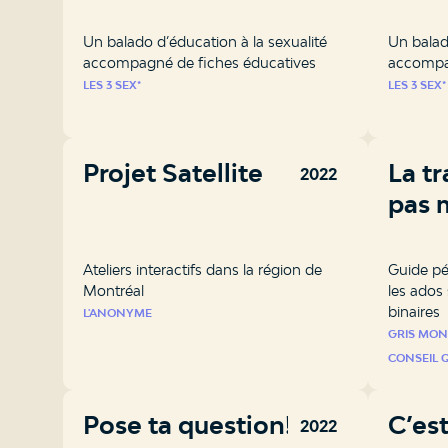
Un balado d’éducation à la sexualité
Un balad
accompagné de fiches éducatives
accompag
LES 3 SEX*
LES 3 SEX*
Projet Satellite
La tr
2022
pas 
Ateliers interactifs dans la région de
Guide pé
Montréal
les ados 
binaires
L'ANONYME
GRIS MON
CONSEIL 
Pose ta question!
C’est
2022