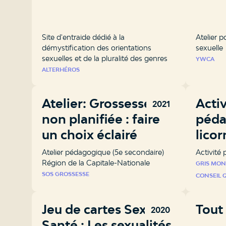
Site d'entraide dédié à la
Atelier p
démystification des orientations
sexuelle
sexuelles et de la pluralité des genres
YWCA
ALTERHÉROS
Atelier: Grossesse
Activ
2021
non planifiée : faire
péda
un choix éclairé
lico
Atelier pédagogique (5e secondaire)
Activité
Région de la Capitale-Nationale
GRIS MON
SOS GROSSESSE
CONSEIL 
Jeu de cartes Sexe &
Tout
2020
Santé : Les sexualités