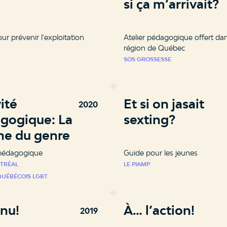
si ça m’arrivait?
our prévenir l'exploitation
Atelier pédagogique offert dan
région de Québec
SOS GROSSESSE
ité
Et si on jasait
2020
gogique: La
sexting?
rne du genre
 pédagogique
Guide pour les jeunes
TRÉAL
LE PIAMP
QUÉBÉCOIS LGBT
 nu!
À… l’action!
2019