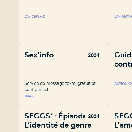
L'ANONYME
L'ANONY
Sex’info
Guid
2024
cont
Service de message texte, gratuit et
ACTION 
confidentiel
BRAS
SEGGS* ⸱ Épisode 4 –
SEGG
2024
L’identité de genre
L’amo