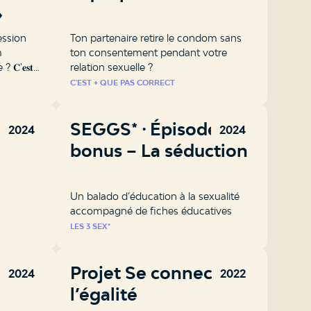
»
ession
Ton partenaire retire le condom sans
m
ton consentement pendant votre
𝐂'𝐞𝐬𝐭 +
relation sexuelle ?
me de
C'EST + QUE PAS CORRECT
𝐜𝐢𝐭𝐢𝐨𝐧
SEGGS* ⸱ Épisode
2024
2024
bonus – La séduction
Un balado d’éducation à la sexualité
accompagné de fiches éducatives
LES 3 SEX*
hoix,
Projet Se connecter à
2024
2022
l’égalité