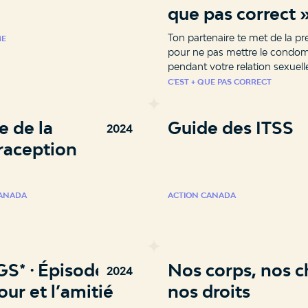
que pas correct 
Ton partenaire te met de la pr
ME
pour ne pas mettre le condo
pendant votre relation sexuelle ?​ 
𝐪𝐮𝐞 𝒑𝒂𝒔 𝒄𝒐𝒓𝒓𝒆𝒄𝒕.​ C'est une for
C'EST + QUE PAS CORRECT
violence faite aux femmes : 𝐥𝐚 𝐜𝐨𝐞𝐫
𝐫𝐞𝐩𝐫𝐨𝐝𝐮𝐜𝐭𝐢𝐯𝐞.
e de la
Guide des ITSS
2024
raception
CANADA
ACTION CANADA
S* ⸱ Épisode 2 –
Nos corps, nos c
2024
ur et l’amitié
nos droits