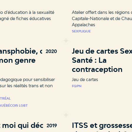
o d’éducation à la sexualité
Atelier offert dans les régions 
né de fiches éducatives
Capitale-Nationale et de Chau
Appalaches
SEXPLIQUE
ansphobie, c’est
Jeu de cartes Se
2020
mon genre
Santé : La
contraception
dagogique pour sensibiliser
Jeu de cartes
sur les réalités trans et non
FQPN
TRÉAL
QUÉBÉCOIS LGBT
 moi qui décide!
ITSS et grossesse
2019