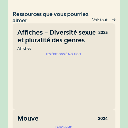
Ressources que vous pourriez
aimer
Voir tout
Affiches – Diversité sexuelle
2023
et pluralité des genres
Affiches
LES ÉDITIONS É⸱MO⸱TION
Mouve
2024
L'ANONYME