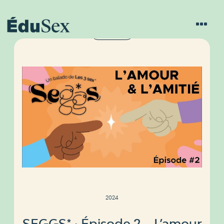
LES 3 SEX*
2024
SEGGS* ⸱ Épisode 2 – L’amour