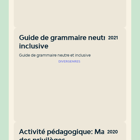
Guide de grammaire neutre et
2021
inclusive
Guide de grammaire neutre et inclusive
DIVERGENRES
Activité pédagogique: Marche
2020
des privilèges