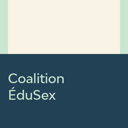
Coalition
ÉduSex