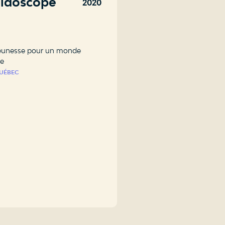
éidoscope
2020
jeunesse pour un monde
re
UÉBEC