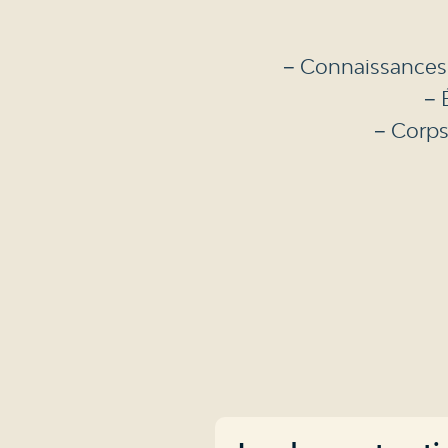
− Connaissances e
− 
− Corps