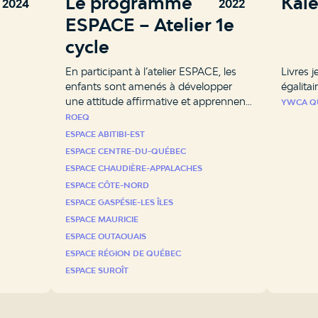
on
Le programme
Kal
2024
2022
ESPACE – Atelier 1e
cycle
En participant à l’atelier ESPACE, les
Livres 
enfants sont amenés à développer
égalitai
une attitude affirmative et apprennent
YWCA Q
des stratégies concrètes pour rester en
ROEQ
sécurité.
ESPACE ABITIBI-EST
ESPACE CENTRE-DU-QUÉBEC
ESPACE CHAUDIÈRE-APPALACHES
ESPACE CÔTE-NORD
ESPACE GASPÉSIE-LES ÎLES
ESPACE MAURICIE
ESPACE OUTAOUAIS
ESPACE RÉGION DE QUÉBEC
ESPACE SUROÎT