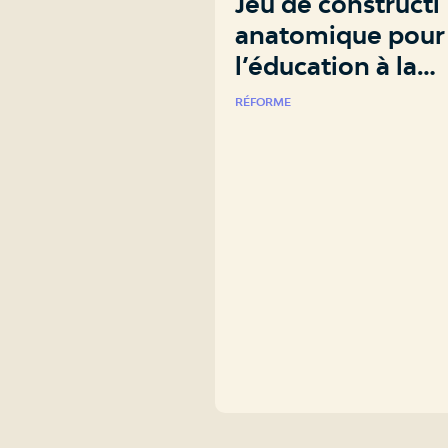
Jeu de constructi
anatomique pour
l’éducation à la
sexualité
RÉFORME