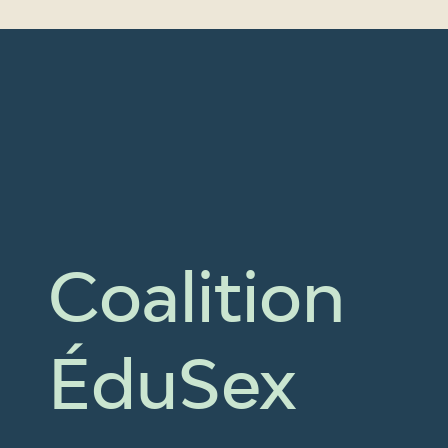
Coalition
ÉduSex