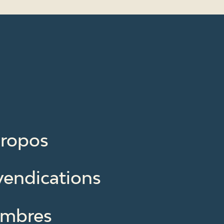
propos
vendications
mbres