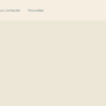
us contacter
Nouvelles