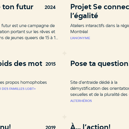
 ton futur
Projet Se connec
2024
l’égalité
 futur est une campagne de
Ateliers interactifs dans la rég
sation portant sur les rêves et
Montréal
ns de jeunes queers de 15 à 18
L'ANONYME
rojet repose sur la diffusion de
ules vidéos d’animation de
inutes. Chaque vidéo, animé
oids des mots
Pose ta question
personne différente, raconte
2015
e d’un.e jeune LGBTQ+ qui est
t racisé.e, immigrant.e,
ne et/ou en situation de
 les propos homophobes
Site d'entraide dédié à la
p.
démystification des orientatio
 DES FAMILLES LGBT+
sexuelles et de la pluralité de
ALTERHÉROS
 nu!
À… l’action!
2019