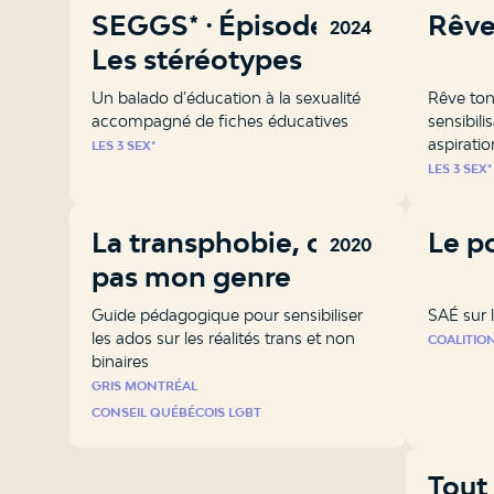
SEGGS* ⸱ Épisode 3 –
Rêve
2024
Les stéréotypes
Un balado d’éducation à la sexualité
Rêve ton
accompagné de fiches éducatives
sensibili
aspiratio
LES 3 SEX*
ans. Le p
LES 3 SEX*
six caps
quatre m
La transphobie, c’est
Le p
par une 
2020
l’histoir
pas mon genre
égalemen
autochto
Guide pédagogique pour sensibiliser
SAÉ sur
handica
les ados sur les réalités trans et non
COALITION
binaires
GRIS MONTRÉAL
CONSEIL QUÉBÉCOIS LGBT
Tout