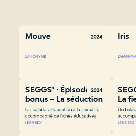
Mouve
Iris
2024
L'ANONYME
L'ANONY
SEGGS* ⸱ Épisode
SEGG
2024
bonus – La séduction
La fi
Un balado d’éducation à la sexualité
Un balad
accompagné de fiches éducatives
accompag
LES 3 SEX*
LES 3 SEX*