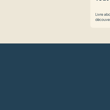
Livre abo
découver