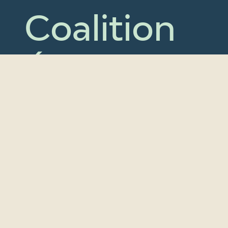
Coalition
ÉduSex