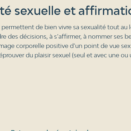
té sexuelle et affirmati
 permettent de bien vivre sa sexualité tout au 
re des décisions, à s’affirmer, à nommer ses be
Image corporelle positive d’un point de vue sex
éprouver du plaisir sexuel (seul et avec une ou 