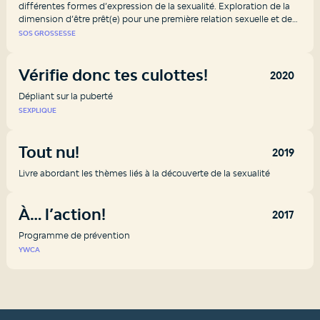
différentes formes d’expression de la sexualité. Exploration de la
dimension d’être prêt(e) pour une première relation sexuelle et des
craintes qui peuvent y être associées.
SOS GROSSESSE
Vérifie donc tes culottes!
2020
Dépliant sur la puberté
SEXPLIQUE
Tout nu!
2019
Livre abordant les thèmes liés à la découverte de la sexualité
À… l’action!
2017
Programme de prévention
YWCA