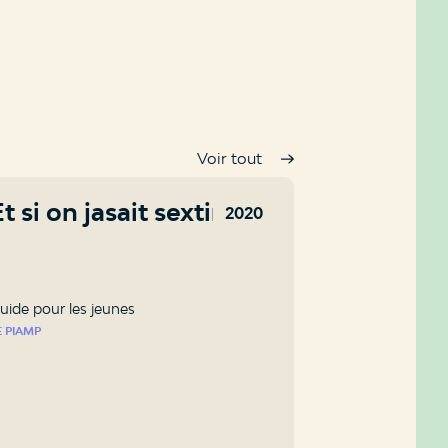
Voir tout
t si on jasait sexting?
2020
uide pour les jeunes
E PIAMP