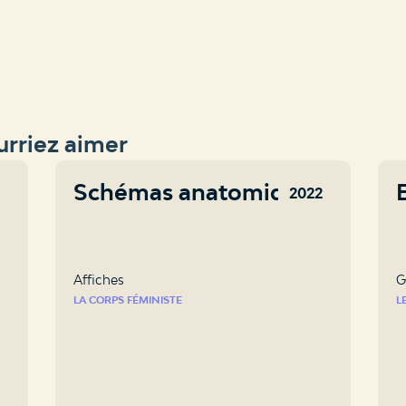
rriez aimer
Schémas anatomiques
E
3
2022
Affiches
G
LA CORPS FÉMINISTE
L