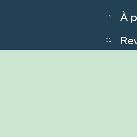
À 
Re
Me
No
Re
No