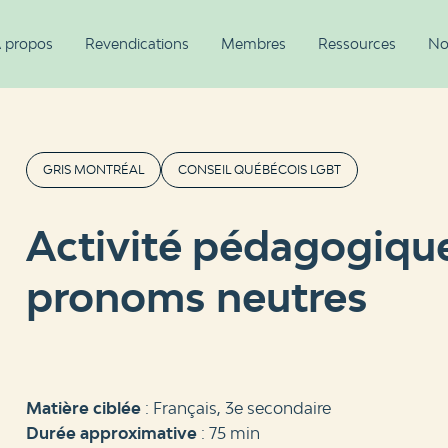
 propos
Revendications
Membres
Ressources
No
GRIS MONTRÉAL
CONSEIL QUÉBÉCOIS LGBT
Activité pédagogique:
pronoms neutres
Matière ciblée
: Français, 3e secondaire
Durée approximative
: 75 min