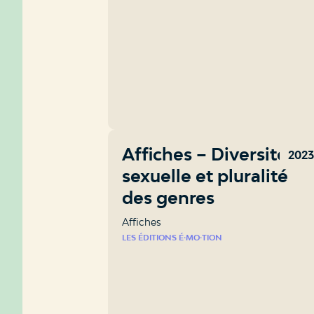
Affiches – Diversité
202
sexuelle et pluralité
des genres
Affiches
LES ÉDITIONS É⸱MO⸱TION