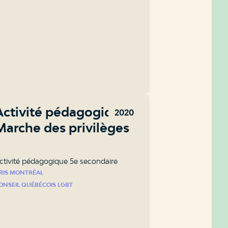
Activité pédagogique:
2020
Marche des privilèges
ctivité pédagogique 5e secondaire
RIS MONTRÉAL
ONSEIL QUÉBÉCOIS LGBT