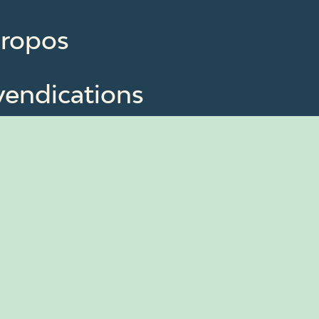
propos
vendications
mbres
uvelles
ssources
us contacter