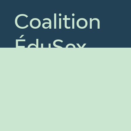
Coalition
ÉduSex