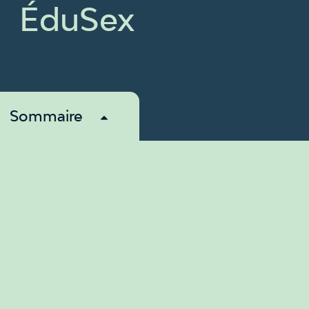
ÉduSex
Sommaire
À propos
Revendications
Membres
Nouvelles