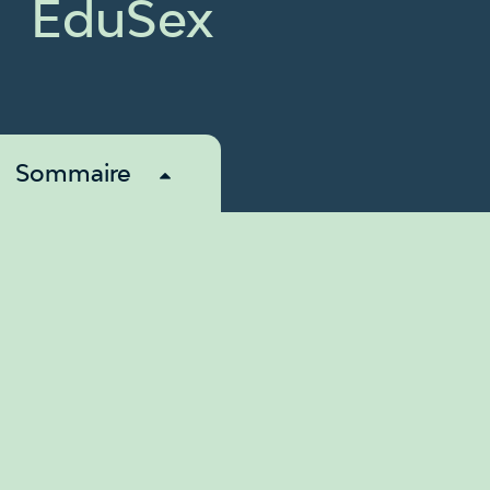
ÉduSex
Sommaire
À propos
Revendications
Membres
Nouvelles
Ressources