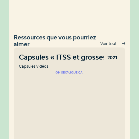
Ressources que vous pourriez
aimer
Voir tout
Capsules « ITSS et grossesse »
2021
Capsules vidéos
ON SEXPLIQUE ÇA