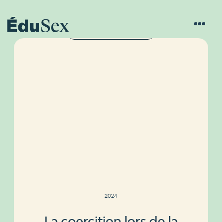
C'EST + QUE PAS CORRECT
2024
La coercition lors de la