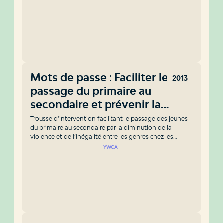
Mots de passe : Faciliter le
2013
passage du primaire au
secondaire et prévenir la
violence de genre
Trousse d’intervention facilitant le passage des jeunes
du primaire au secondaire par la diminution de la
violence et de l’inégalité entre les genres chez les
jeunes et le développement des habiletés sociales.
YWCA