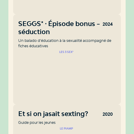
SEGGS* ⸱ Épisode bonus – La
2024
séduction
Un balado d’éducation à la sexualité accompagné de
fiches éducatives
LES 3 SEX*
Et si on jasait sexting?
2020
Guide pour les jeunes
LE PIAMP