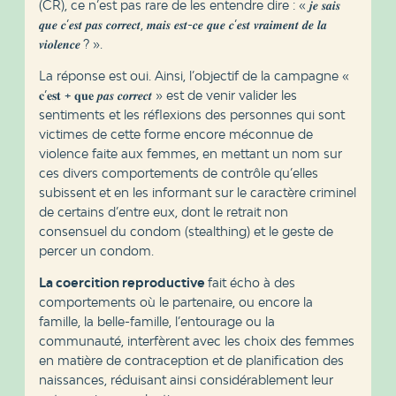
(CR), ce n’est pas rare de les entendre dire : « 𝒋𝒆 𝒔𝒂𝒊𝒔
𝒒𝒖𝒆 𝒄’𝒆𝒔𝒕 𝒑𝒂𝒔 𝒄𝒐𝒓𝒓𝒆𝒄𝒕, 𝒎𝒂𝒊𝒔 𝒆𝒔𝒕-𝒄𝒆 𝒒𝒖𝒆 𝒄’𝒆𝒔𝒕 𝒗𝒓𝒂𝒊𝒎𝒆𝒏𝒕 𝒅𝒆 𝒍𝒂
𝒗𝒊𝒐𝒍𝒆𝒏𝒄𝒆 ? ».
La réponse est oui. Ainsi, l’objectif de la campagne «
𝐜’𝐞𝐬𝐭 + 𝐪𝐮𝐞 𝒑𝒂𝒔 𝒄𝒐𝒓𝒓𝒆𝒄𝒕 » est de venir valider les
sentiments et les réflexions des personnes qui sont
victimes de cette forme encore méconnue de
violence faite aux femmes, en mettant un nom sur
ces divers comportements de contrôle qu’elles
subissent et en les informant sur le caractère criminel
de certains d’entre eux, dont le retrait non
consensuel du condom (stealthing) et le geste de
percer un condom.
La coercition reproductive
fait écho à des
comportements où le partenaire, ou encore la
famille, la belle-famille, l’entourage ou la
communauté, interfèrent avec les choix des femmes
en matière de contraception et de planification des
naissances, réduisant ainsi considérablement leur