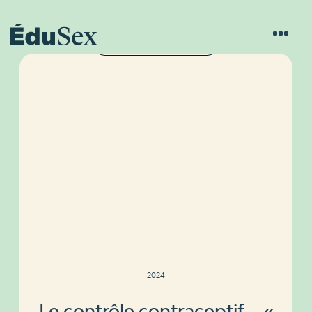
C'EST + QUE PAS CORRECT
2024
Le contrôle contraceptif – «