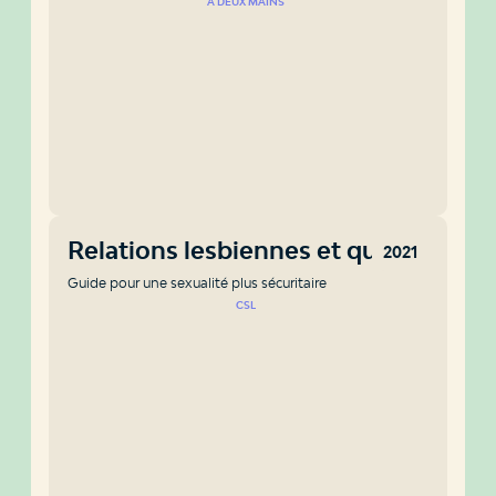
À DEUX MAINS
Relations lesbiennes et queer
2021
Guide pour une sexualité plus sécuritaire
CSL