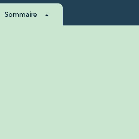
Sommaire
À propos
Revendications
Membres
Nouvelles
Ressources
Nous contacter