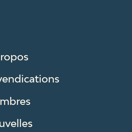
propos
vendications
mbres
uvelles