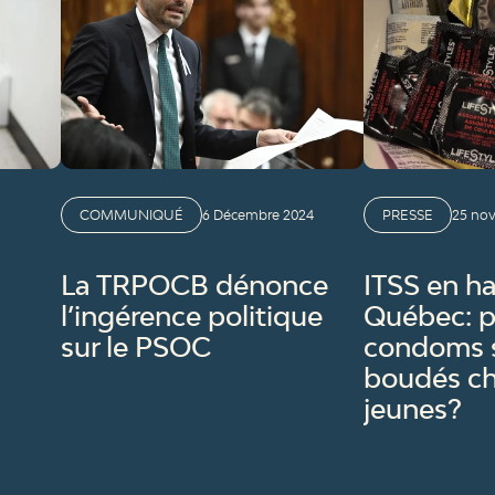
COMMUNIQUÉ
6 Décembre 2024
PRESSE
25 no
La TRPOCB dénonce
ITSS en h
l’ingérence politique
Québec: p
sur le PSOC
condoms s
boudés ch
jeunes?