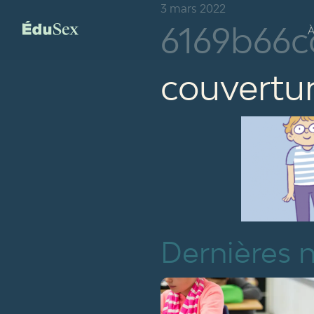
3 mars 2022
6169b66c
À
couvertu
Dernières 