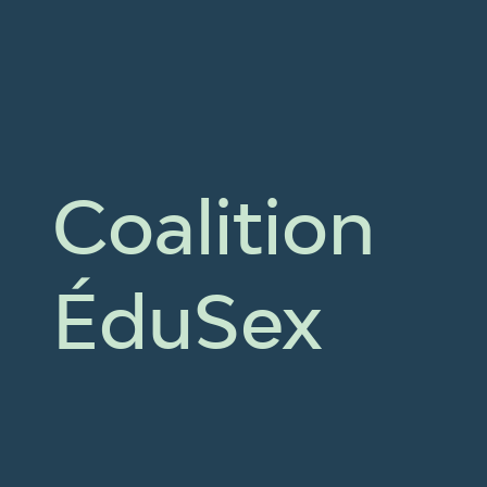
Coalition
ÉduSex