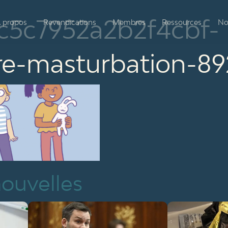
c5c7952a2b2f4cbf-
 propos
Revendications
Membres
Ressources
No
re-masturbation-89
nouvelles