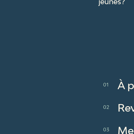
jeunes?
À 
Re
Me