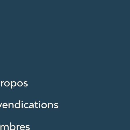
propos
vendications
mbres