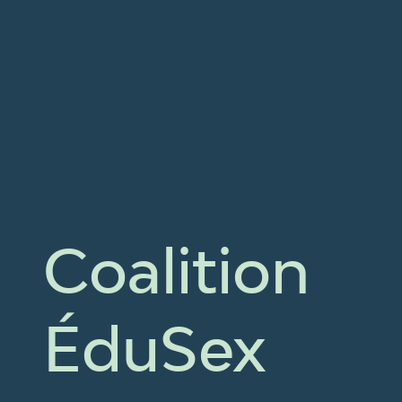
Coalition
ÉduSex