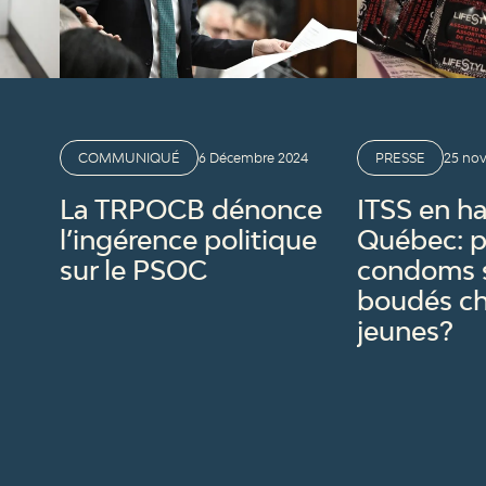
COMMUNIQUÉ
6 Décembre 2024
PRESSE
25 no
La TRPOCB dénonce
ITSS en h
l’ingérence politique
Québec: p
sur le PSOC
condoms s
boudés ch
jeunes?