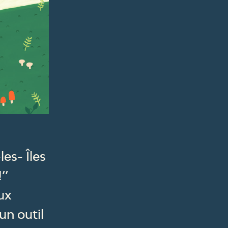
es- Îles
!’’
aux
un outil