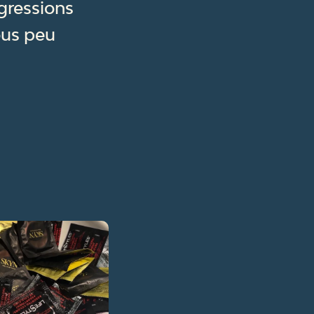
gressions
ous peu