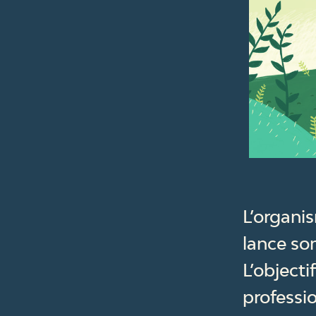
L’organi
lance son
L’objecti
professio