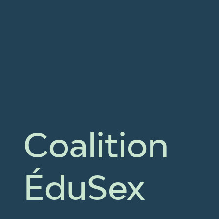
Coalition
ÉduSex