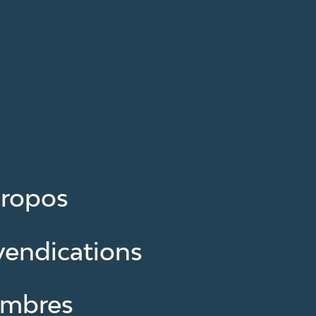
propos
vendications
mbres