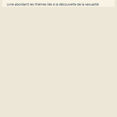
Livre abordant les thèmes liés à la découverte de la sexualité
Quelles sont les limites?
2019
Outils d'intervention sur la notion du consentement
YWCA
Agissons ensemble
2018
Programme pour plans d'action pour prévenir l'exploitation
sexuelle
YWCA
Coalition