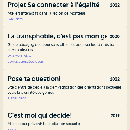
Projet Se connecter à l’égalité
2022
Ateliers interactifs dans la région de Montréal
L'ANONYME
La transphobie, c’est pas mon genre
2020
Guide pédagogique pour sensibiliser les ados sur les réalités trans
et non binaires
GRIS MONTRÉAL
CONSEIL QUÉBÉCOIS LGBT
Pose ta question!
2022
Site d'entraide dédié à la démystification des orientations sexuelles
et de la pluralité des genres
ALTERHÉROS
C’est moi qui décide!
2019
Atelier pour prévenir l'exploitation sexuelle
YWCA