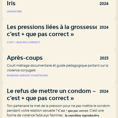
Iris
2024
L'ANONYME
Les pressions liées à la grossesse – «
2024
c’est + que pas correct »
C'EST + QUE PAS CORRECT
Après-coups
2023
Court métrage documentaire et guide pédagogique portant sur la
violence conjugale
ROMANE GARANT CHARTRAND
Le refus de mettre un condom – «
2024
c’est + que pas correct »
Ton partenaire te met de la pression pour ne pas mettre le condom
pendant votre relation sexuelle ?​ 𝐂'𝐞𝐬𝐭 + 𝐪𝐮𝐞 𝒑𝒂𝒔 𝒄𝒐𝒓𝒓𝒆𝒄𝒕.​ C'est une
forme de violence faite aux femmes : 𝐥𝐚 𝐜𝐨𝐞𝐫𝐜𝐢𝐭𝐢𝐨𝐧 𝐫𝐞𝐩𝐫𝐨𝐝𝐮𝐜𝐭𝐢𝐯𝐞.