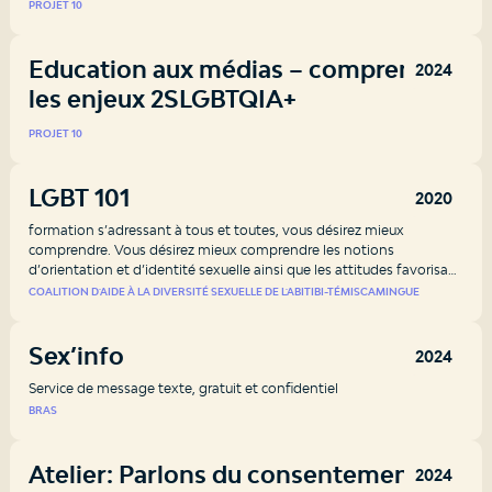
PROJET 10
Education aux médias – comprendre
2024
les enjeux 2SLGBTQIA+
PROJET 10
LGBT 101
2020
formation s’adressant à tous et toutes, vous désirez mieux
comprendre. Vous désirez mieux comprendre les notions
d’orientation et d’identité sexuelle ainsi que les attitudes favorisant
l’inclusion des personnes LGBTQ+? Cette formation répondra à vos
COALITION D'AIDE À LA DIVERSITÉ SEXUELLE DE L'ABITIBI-TÉMISCAMINGUE
besoins!
Sex’info
2024
Service de message texte, gratuit et confidentiel
BRAS
Atelier: Parlons du consentement!
2024