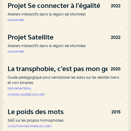
Projet Se connecter à l’égalité
2022
Ateliers interactifs dans la région de Montréal
L'ANONYME
Projet Satellite
2022
Ateliers interactifs dans la région de Montréal
L'ANONYME
La transphobie, c’est pas mon genre
2020
Guide pédagogique pour sensibiliser les ados sur les réalités trans
et non binaires
GRIS MONTRÉAL
CONSEIL QUÉBÉCOIS LGBT
Le poids des mots
2015
SAÉ sur les propos homophobes
COALITION DES FAMILLES LGBT+