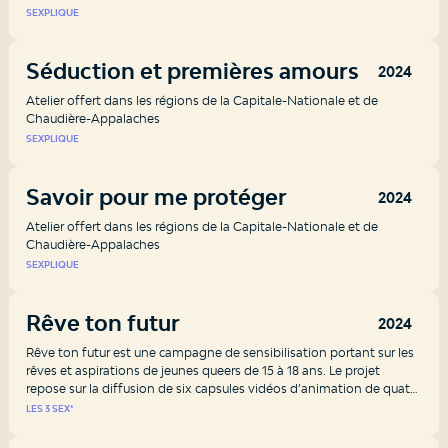
SEXPLIQUE
Séduction et premières amours
2024
Atelier offert dans les régions de la Capitale-Nationale et de
Chaudière-Appalaches
SEXPLIQUE
Savoir pour me protéger
2024
Atelier offert dans les régions de la Capitale-Nationale et de
Chaudière-Appalaches
SEXPLIQUE
Rêve ton futur
2024
Rêve ton futur est une campagne de sensibilisation portant sur les
rêves et aspirations de jeunes queers de 15 à 18 ans. Le projet
repose sur la diffusion de six capsules vidéos d’animation de quatre
minutes. Chaque vidéo, animé par une personne différente,
LES 3 SEX*
raconte l’histoire d’un.e jeune LGBTQ+ qui est également racisé.e,
immigrant.e, autochtone et/ou en situation de handicap.