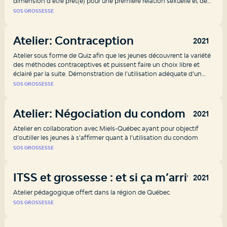
dimension d’être prêt(e) pour une première relation sexuelle et des
craintes qui peuvent y être associées.
SOS GROSSESSE
Atelier: Contraception
2021
Atelier sous forme de Quiz afin que les jeunes découvrent la variété
des méthodes contraceptives et puissent faire un choix libre et
éclairé par la suite. Démonstration de l’utilisation adéquate d’un
condom.
SOS GROSSESSE
Atelier: Négociation du condom
2021
Atelier en collaboration avec Miels-Québec ayant pour objectif
d’outiller les jeunes à s’affirmer quant à l’utilisation du condom
SOS GROSSESSE
ITSS et grossesse : et si ça m’arrivait?
2021
Atelier pédagogique offert dans la région de Québec
SOS GROSSESSE