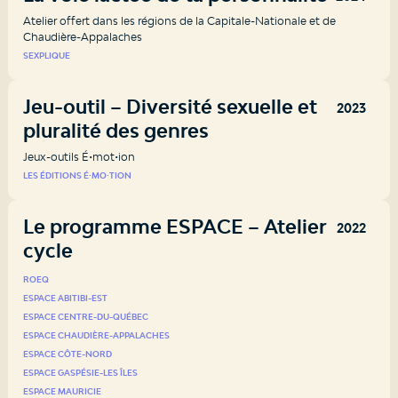
Atelier offert dans les régions de la Capitale-Nationale et de
Chaudière-Appalaches
SEXPLIQUE
Jeu-outil – Diversité sexuelle et
2023
pluralité des genres
Jeux-outils É•mot•ion
LES ÉDITIONS É⸱MO⸱TION
Le programme ESPACE – Atelier 2e
2022
cycle
ROEQ
ESPACE ABITIBI-EST
ESPACE CENTRE-DU-QUÉBEC
ESPACE CHAUDIÈRE-APPALACHES
ESPACE CÔTE-NORD
ESPACE GASPÉSIE-LES ÎLES
ESPACE MAURICIE