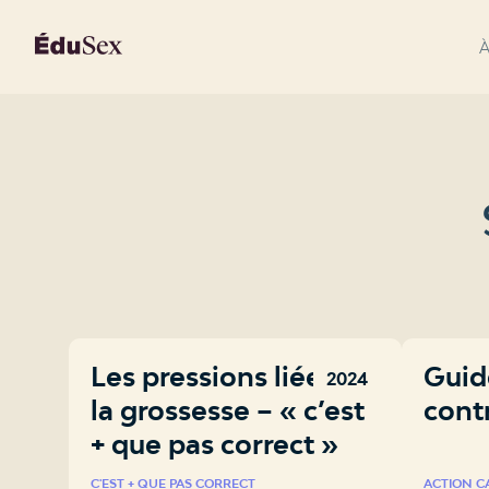
À
Les pressions liées à
Guid
2024
la grossesse – « c’est
cont
+ que pas correct »
C'EST + QUE PAS CORRECT
ACTION 