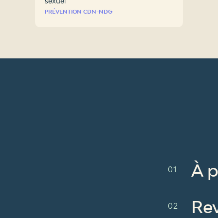
sexuel
PRÉVENTION CDN-NDG
À 
Re