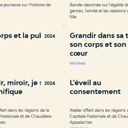
re jeunesse sur l'histoire de
Bande-dessinée sur l'égalité d
genres, l'amité et les relations
fille
rps et la puberté
Grandir dans sa t
2024
son corps et son
cœur
RÉFORME
r, miroir, je suis
L’éveil au
2024
ifique
consentement
ffert dans les régions de la
Atelier offert dans les régions 
-Nationale et de Chaudière-
Capitale-Nationale et de Chau
hes
Appalaches