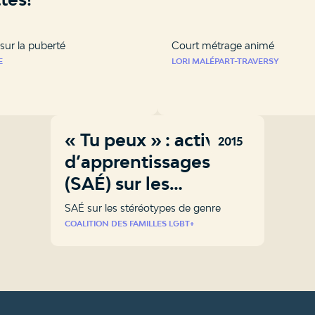
sur la puberté
Court métrage animé
E
LORI MALÉPART-TRAVERSY
« Tu peux » : activité
2015
d’apprentissages
(SAÉ) sur les
stéréotypes de genre
SAÉ sur les stéréotypes de genre
COALITION DES FAMILLES LGBT+