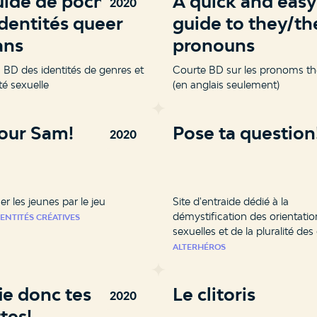
uide de poche
A quick and easy
2020
identités queer
guide to they/t
ans
pronouns
 BD des identités de genres et
Courte BD sur les pronoms t
ité sexuelle
(en anglais seulement)
our Sam!
Pose ta question
2020
ser les jeunes par le jeu
Site d'entraide dédié à la
démystification des orientatio
ENTITÉS CRÉATIVES
sexuelles et de la pluralité de
ALTERHÉROS
ie donc tes
Le clitoris
2020
tes!