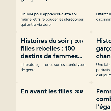
Un livre pour apprendre à être soi-
Littératu
même, et faire bouger les stéréotypes
discrimin
qui ont la vie dure!
Histoires du soir pour
Hist
2017
filles rebelles : 100
garç
destins de femmes
chan
extraordinaires
Littérature jeunesse sur les stéréotypes
Une fabu
de genre
portrait
d'aujourd
de chang
preuve d
En avant les filles!
Femm
et de con
2018
comb
l’éga