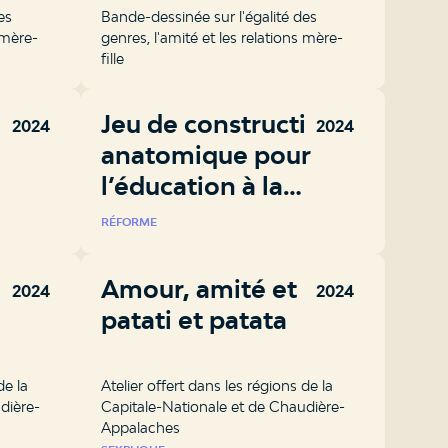
es
Bande-dessinée sur l'égalité des
 mère-
genres, l'amité et les relations mère-
fille
ête,
Jeu de construction
2024
2024
anatomique pour
l’éducation à la
sexualité
RÉFORME
Amour, amité et
2024
2024
patati et patata
de la
Atelier offert dans les régions de la
dière-
Capitale-Nationale et de Chaudière-
Appalaches