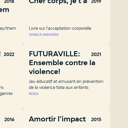
Cher corps, je t’aime
2018
2019
hem
hey/them
Livre sur l'acceptation corporelle
JESSICA SANDERS
!
FUTURAVILLE:
2022
2021
Ensemble contre la
violence!
Jeu éducatif et amusant en prévention
ns
de la violence faite aux enfants
s genres
ROEQ
Amortir l’impact
2016
2015