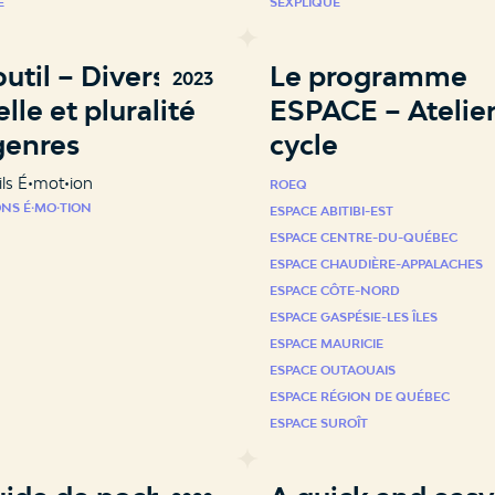
E
SEXPLIQUE
util – Diversité
Le programme
2023
lle et pluralité
ESPACE – Atelier
genres
cycle
ils É•mot•ion
ROEQ
ONS É⸱MO⸱TION
ESPACE ABITIBI-EST
ESPACE CENTRE-DU-QUÉBEC
ESPACE CHAUDIÈRE-APPALACHES
ESPACE CÔTE-NORD
ESPACE GASPÉSIE-LES ÎLES
ESPACE MAURICIE
ESPACE OUTAOUAIS
ESPACE RÉGION DE QUÉBEC
ESPACE SUROÎT