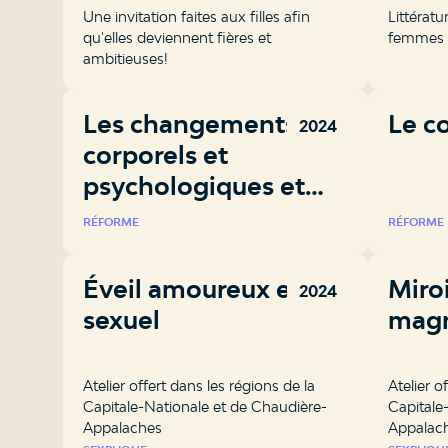
Une invitation faites aux filles afin
Littératu
qu'elles deviennent fières et
femmes
ambitieuses!
Les changements
Le co
2024
corporels et
psychologiques et
leurs influences
RÉFORME
RÉFORME
Éveil amoureux et
Miroi
2024
sexuel
magn
Atelier offert dans les régions de la
Atelier o
Capitale-Nationale et de Chaudière-
Capitale
Appalaches
Appalac