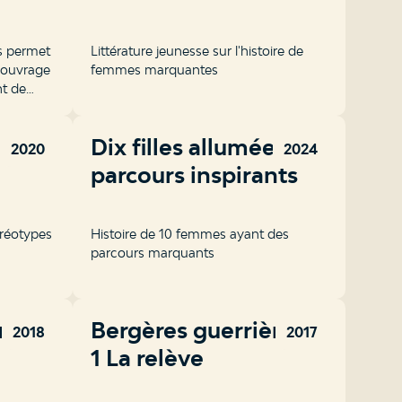
s permet
Littérature jeunesse sur l'histoire de
'ouvrage
femmes marquantes
nt de
ues avec
des
Dix filles allumées : 10
2020
2024
parcours inspirants
Histoire de 10 femmes ayant des
parcours marquants
res –
Bergères guerrières –
2018
2017
1 La relève