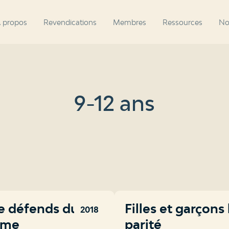
 propos
Revendications
Membres
Ressources
No
9-12 ans
e défends du
Filles et garçons 
2018
sme
parité