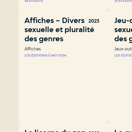
SEXPLIQUE
SEXPLIQU
Affiches – Diversité
Jeu-o
2023
sexuelle et pluralité
sexue
des genres
des 
Affiches
Jeux-out
LES ÉDITIONS É⸱MO⸱TION
LES ÉDITI