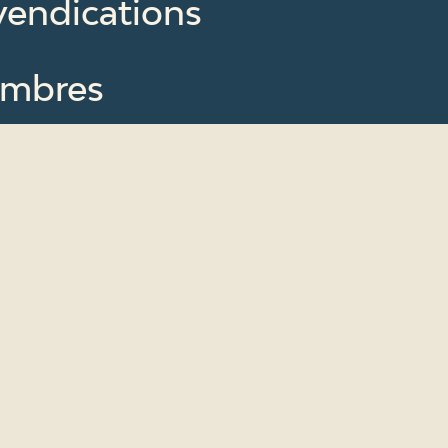
vendications
mbres
uvelles
ssources
us contacter