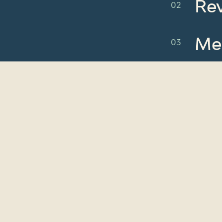
Re
Me
No
Re
No