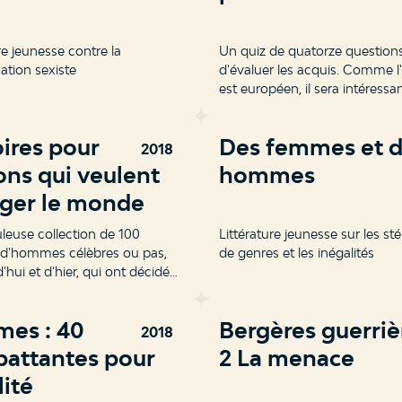
re jeunesse contre la
Un quiz de quatorze question
ation sexiste
d'évaluer les acquis. Comme l
est européen, il sera intéressa
comparer les notions historiq
celles du Québec.
oires pour
Des femmes et 
2018
ons qui veulent
hommes
ger le monde
leuse collection de 100
Littérature jeunesse sur les stéréotypes
s d'hommes célèbres ou pas,
de genres et les inégalités
'hui et d'hier, qui ont décidé
er le monde en faisant
e compassion, de générosité
es : 40
Bergères guerriè
fiance en soi.
2018
attantes pour
2 La menace
lité