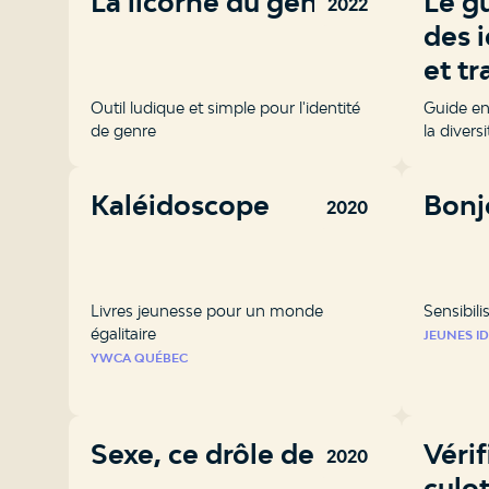
La licorne du genre
Le g
2022
des 
et tr
Outil ludique et simple pour l'identité
Guide en
de genre
la divers
Kaléidoscope
Bonj
2020
Livres jeunesse pour un monde
Sensibili
égalitaire
JEUNES ID
YWCA QUÉBEC
Sexe, ce drôle de mot
Vérif
2020
culot